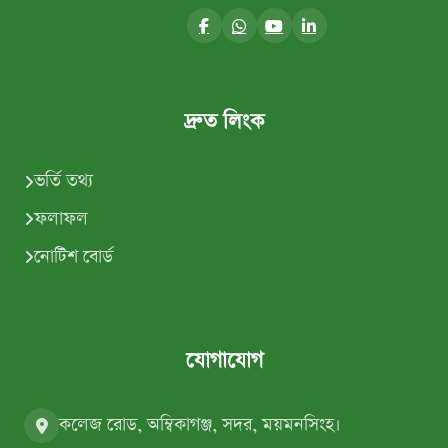
দ্রুত লিংক
ভর্তি তথ্য
ফলাফল
নোটিশ বোর্ড
যোগাযোগ
কলেজ রোড, অম্বিকাগঞ্জ, সদর, ময়মনসিংহ।