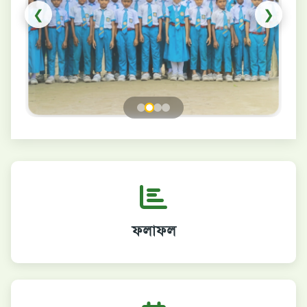
❮
❯
ফলাফল