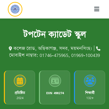
টপটেন ক্যাডেট স্কুল
কলেজ রোড, অম্বিকাগঞ্জ, সদর, ময়মনসিংহ। |
মোবাইল নাম্বার: 01746-475965, 01969-100439
প্রতিষ্ঠিত
EIIN
490274
শিক্ষার্থী
2024
132+